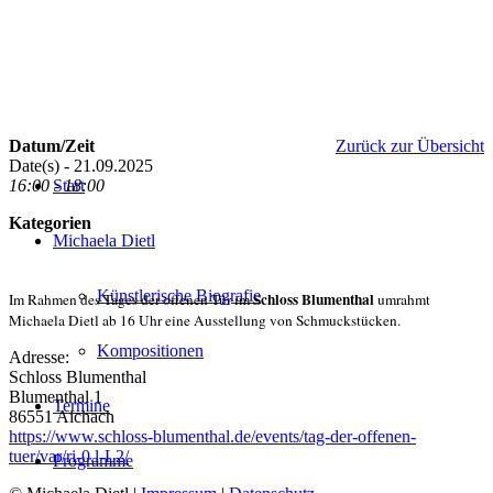
Datum/Zeit
Zurück zur Übersicht
Date(s) - 21.09.2025
16:00 - 18:00
Start
Kategorien
Michaela Dietl
Künstlerische Biografie
Schloss Blumenthal
Im Rahmen des Tages der offenen Tür im
umrahmt
Michaela Dietl ab 16 Uhr eine Ausstellung von Schmuckstücken.
Kompositionen
Adresse:
Schloss Blumenthal
Blumenthal 1
Termine
86551 Aichach
https://www.schloss-blumenthal.de/events/tag-der-offenen-
tuer/var/ri-0.l-L2/
Programme