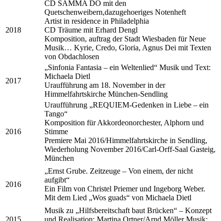
CD SAMMA DO mit den
Quetschenweibern,dazugehoeriges Notenheft
Artist in residence in Philadelphia
2018
CD Träume mit Erhard Dengl
Komposition, auftrag der Stadt Wiesbaden für Neue
Musik… Kyrie, Credo, Gloria, Agnus Dei mit Texten
von Obdachlosen
„Sinfonia Fantasia – ein Weltenlied“ Musik und Text:
Michaela Dietl
2017
Uraufführung am 18. November in der
Himmelfahrtskirche München-Sendling
Uraufführung „REQUIEM-Gedenken in Liebe – ein
Tango“
Komposition für Akkordeonorchester, Alphorn und
2016
Stimme
Premiere Mai 2016/Himmelfahrtskirche in Sendling,
Wiederholung November 2016/Carl-Orff-Saal Gasteig,
München
„Ernst Grube. Zeitzeuge – Von einem, der nicht
aufgibt“
2016
Ein Film von Christel Priemer und Ingeborg Weber.
Mit dem Lied „Wos guads“ von Michaela Dietl
Musik zu „Hilfsbereitschaft baut Brücken“ – Konzept
2015
und Realisation: Martina Ortner/Arnd Möller Musik: