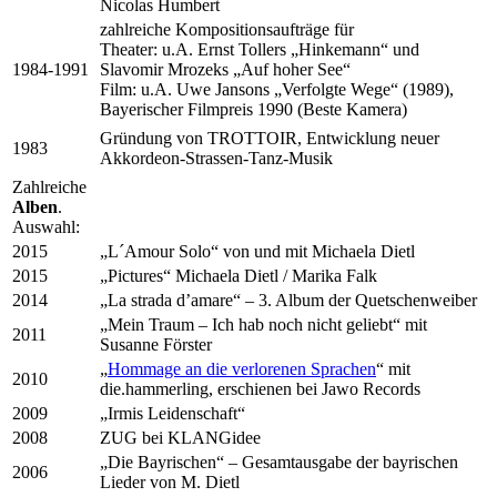
Nicolas Humbert
zahlreiche Kompositionsaufträge für
Theater: u.A. Ernst Tollers „Hinkemann“ und
1984-1991
Slavomir Mrozeks „Auf hoher See“
Film: u.A. Uwe Jansons „Verfolgte Wege“ (1989),
Bayerischer Filmpreis 1990 (Beste Kamera)
Gründung von TROTTOIR, Entwicklung neuer
1983
Akkordeon-Strassen-Tanz-Musik
Zahlreiche
Alben
.
Auswahl:
2015
„L´Amour Solo“ von und mit Michaela Dietl
2015
„Pictures“ Michaela Dietl / Marika Falk
2014
„La strada d’amare“ – 3. Album der Quetschenweiber
„Mein Traum – Ich hab noch nicht geliebt“ mit
2011
Susanne Förster
„
Hommage an die verlorenen Sprachen
“ mit
2010
die.hammerling, erschienen bei Jawo Records
2009
„Irmis Leidenschaft“
2008
ZUG bei KLANGidee
„Die Bayrischen“ – Gesamtausgabe der bayrischen
2006
Lieder von M. Dietl