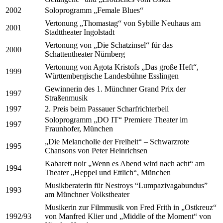
2002
Soloprogramm „Female Blues“
Vertonung „Thomastag“ von Sybille Neuhaus am
2001
Stadttheater Ingolstadt
Vertonung von „Die Schatzinsel“ für das
2000
Schattentheater Nürnberg
Vertonung von Agota Kristofs „Das große Heft“,
1999
Württembergische Landesbühne Esslingen
Gewinnerin des 1. Münchner Grand Prix der
1997
Straßenmusik
1997
2. Preis beim Passauer Scharfrichterbeil
Soloprogramm „DO IT“ Premiere Theater im
1997
Fraunhofer, München
„Die Melancholie der Freiheit“ – Schwarzrote
1995
Chansons von Peter Heinrichsen
Kabarett noir „Wenn es Abend wird nach acht“ am
1994
Theater „Heppel und Ettlich“, München
Musikberaterin für Nestroys “Lumpazivagabundus”
1993
am Münchner Volkstheater
Musikerin zur Filmmusik von Fred Frith in „Ostkreuz“
1992/93
von Manfred Klier und „Middle of the Moment“ von