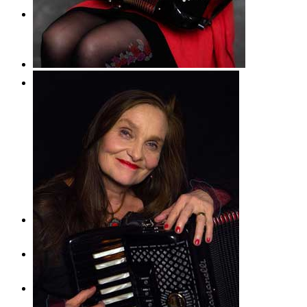
CDs
Bestellformular
Presse
Pressefotos
Pressetexte
Pressestimmen
Videos & Hörproben
Kontakt
Menü
Menü