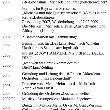
2008
BR-Lebenslinie „Michaela und ihre Quetschenweiber“
Portraits im Bayrischen Fernsehen:
„Michaela und ihre Quetschenweiber“ (45 min) in der
Reihe „Lebenslinien“
2007/09
Erstsendung 2007, Wiederholung am 27.07.2009
Die Musikerin Michaela Dietl in „Aus Schwaben und
Altbayern“ (12 min)
2007
Zusammenarbeit mit „Hammerling“
Bühnenmusik für „Das kalte Herz“ nach Wilhelm
2006
Hauff für das Stadttheater Ingolstadt
Projekt „ZUG“ HAMMERLING trifft MICHAELA
2006
DIETL
„weh.weh.weh.erotik komm.de“ mit
2006
Dietl/Manz/Rehling
Gründung und Leitung des 18-Frauen-Akkordeon-
2005
Orchesters „Irmis Leidenschaft“
Premiere von „Meine Heimat ist das Mehr“ mit
2005
Veronika von Quast
2005
Gründung des Orchester „Quetschenweiber“
2002/03
Musik zu Lesungen von Marianne Sägebrecht
Duette mit Monika Manz: Oskar M. Graf „Wir sind
2002
Gefangene“ und „Erotisches vom Oskar“