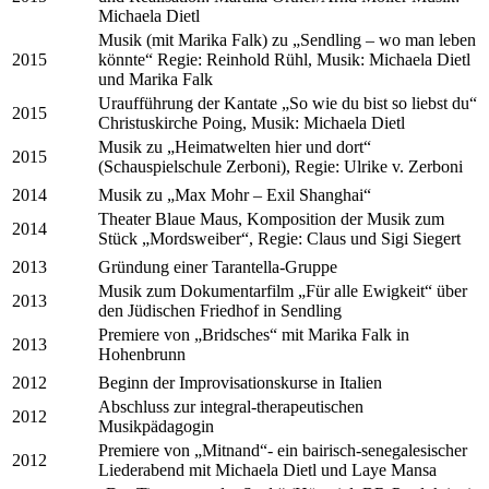
Michaela Dietl
Musik (mit Marika Falk) zu „Sendling – wo man leben
2015
könnte“ Regie: Reinhold Rühl, Musik: Michaela Dietl
und Marika Falk
Uraufführung der Kantate „So wie du bist so liebst du“
2015
Christuskirche Poing, Musik: Michaela Dietl
Musik zu „Heimatwelten hier und dort“
2015
(Schauspielschule Zerboni), Regie: Ulrike v. Zerboni
2014
Musik zu „Max Mohr – Exil Shanghai“
Theater Blaue Maus, Komposition der Musik zum
2014
Stück „Mordsweiber“, Regie: Claus und Sigi Siegert
2013
Gründung einer Tarantella-Gruppe
Musik zum Dokumentarfilm „Für alle Ewigkeit“ über
2013
den Jüdischen Friedhof in Sendling
Premiere von „Bridsches“ mit Marika Falk in
2013
Hohenbrunn
2012
Beginn der Improvisationskurse in Italien
Abschluss zur integral-therapeutischen
2012
Musikpädagogin
Premiere von „Mitnand“- ein bairisch-senegalesischer
2012
Liederabend mit Michaela Dietl und Laye Mansa