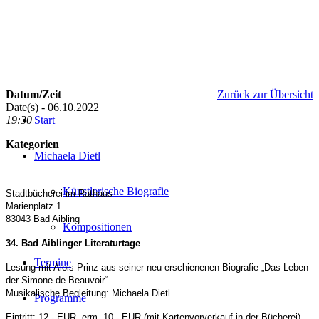
Datum/Zeit
Zurück zur Übersicht
Date(s) - 06.10.2022
19:30
Start
Kategorien
Michaela Dietl
Künstlerische Biografie
Stadtbücherei im Rathaus
Marienplatz 1
83043 Bad Aibling
Kompositionen
34. Bad Aiblinger Literaturtage
Termine
Lesung mit Alois Prinz aus seiner neu erschienenen Biografie „Das Leben
der Simone de Beauvoir“
Musikalische Begleitung: Michaela Dietl
Programme
Eintritt: 12,- EUR, erm. 10,- EUR (mit Kartenvorverkauf in der Bücherei)