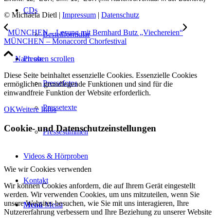
CDs
© Michaela Dietl |
Impressum
|
Datenschutz
MÜNCHEN – Lesung mit Bernhard Butz „Viechereien“
Bestellformular
MÜNCHEN – Monaccord Chorfestival
Nach oben scrollen
Presse
Diese Seite beinhaltet essenzielle Cookies. Essenzielle Cookies
Pressefotos
ermöglichen grundlegende Funktionen und sind für die
einwandfreie Funktion der Website erforderlich.
Pressetexte
OK
Weitere Infos
Cookie- und Datenschutzeinstellungen
Pressestimmen
Videos & Hörproben
Wie wir Cookies verwenden
Kontakt
Wir können Cookies anfordern, die auf Ihrem Gerät eingestellt
werden. Wir verwenden Cookies, um uns mitzuteilen, wenn Sie
unsere Websites besuchen, wie Sie mit uns interagieren, Ihre
Menü
Menü
Nutzererfahrung verbessern und Ihre Beziehung zu unserer Website