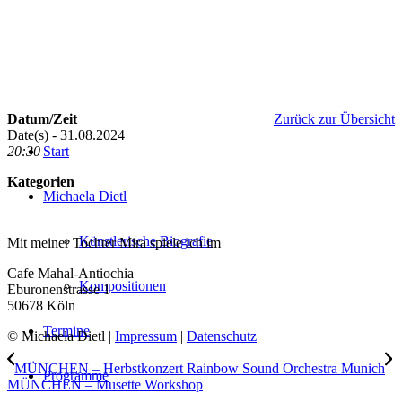
Datum/Zeit
Zurück zur Übersicht
Date(s) - 31.08.2024
20:30
Start
Kategorien
Michaela Dietl
Künstlerische Biografie
Mit meiner Tochter Mira spiele ich im
Cafe Mahal-Antiochia
Kompositionen
Eburonenstrasse 1
50678 Köln
Termine
© Michaela Dietl |
Impressum
|
Datenschutz
MÜNCHEN – Herbstkonzert Rainbow Sound Orchestra Munich
Programme
MÜNCHEN – Musette Workshop