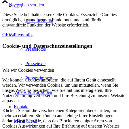
Nach oben scrollen
CDs
Diese Seite beinhaltet essenzielle Cookies. Essenzielle Cookies
ermöglichen grundlegende Funktionen und sind für die
Bestellformular
einwandfreie Funktion der Website erforderlich.
OK
Weitere Infos
Presse
Cookie- und Datenschutzeinstellungen
Pressefotos
Pressetexte
Wie wir Cookies verwenden
Pressestimmen
Wir können Cookies anfordern, die auf Ihrem Gerät eingestellt
werden. Wir verwenden Cookies, um uns mitzuteilen, wenn Sie
unsere Websites besuchen, wie Sie mit uns interagieren, Ihre
Videos & Hörproben
Nutzererfahrung verbessern und Ihre Beziehung zu unserer Website
anpassen.
Kontakt
Klicken Sie auf die verschiedenen Kategorienüberschriften, um
mehr zu erfahren. Sie können auch einige Ihrer Einstellungen
ändern. Beachten Sie, dass das Blockieren einiger Arten von
Menü
Menü
Cookies Auswirkungen auf Ihre Erfahrung auf unseren Websites