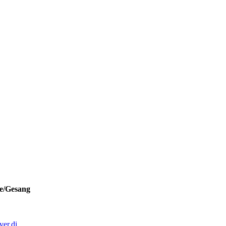
ne/Gesang
er.di