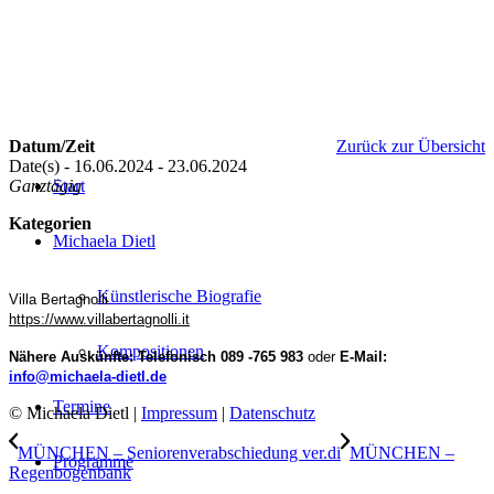
Datum/Zeit
Zurück zur Übersicht
Date(s) - 16.06.2024 - 23.06.2024
Ganztägig
Start
Kategorien
Michaela Dietl
Künstlerische Biografie
Villa Bertagnolli
https://www.villabertagnolli.it
Kompositionen
Nähere Auskünfte: Telefonisch 089 -765 983
oder
E-Mail:
info@michaela-dietl.de
Termine
© Michaela Dietl |
Impressum
|
Datenschutz
MÜNCHEN – Seniorenverabschiedung ver.di
MÜNCHEN –
Programme
Regenbogenbank