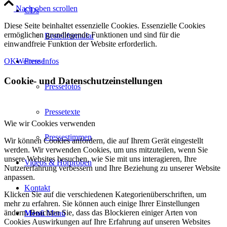
Nach oben scrollen
CDs
Diese Seite beinhaltet essenzielle Cookies. Essenzielle Cookies
ermöglichen grundlegende Funktionen und sind für die
Bestellformular
einwandfreie Funktion der Website erforderlich.
OK
Weitere Infos
Presse
Cookie- und Datenschutzeinstellungen
Pressefotos
Pressetexte
Wie wir Cookies verwenden
Pressestimmen
Wir können Cookies anfordern, die auf Ihrem Gerät eingestellt
werden. Wir verwenden Cookies, um uns mitzuteilen, wenn Sie
unsere Websites besuchen, wie Sie mit uns interagieren, Ihre
Videos & Hörproben
Nutzererfahrung verbessern und Ihre Beziehung zu unserer Website
anpassen.
Kontakt
Klicken Sie auf die verschiedenen Kategorienüberschriften, um
mehr zu erfahren. Sie können auch einige Ihrer Einstellungen
ändern. Beachten Sie, dass das Blockieren einiger Arten von
Menü
Menü
Cookies Auswirkungen auf Ihre Erfahrung auf unseren Websites