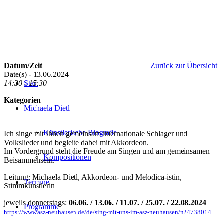
Datum/Zeit
Zurück zur Übersicht
Date(s) - 13.06.2024
14:30 - 15:30
Start
Kategorien
Michaela Dietl
Künstlerische Biografie
Ich singe mit Ihnen gemeinsam internationale Schlager und
Volkslieder und begleite dabei mit Akkordeon.
Im Vordergrund steht die Freude am Singen und am gemeinsamen
Kompositionen
Beisammensein.
Leitung: Michaela Dietl, Akkordeon- und Melodica-istin,
Termine
Stimmkünstlerin
jeweils donnerstags:
06.06. / 13.06. / 11.07. / 25.07. / 22.08.2024
Programme
https://www.asz-neuhausen.de/de/sing-mit-uns-im-asz-neuhausen/n24738014