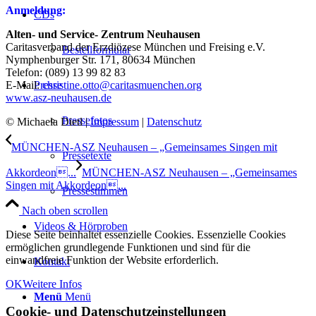
Anmeldung:
CDs
Alten- und Service- Zentrum Neuhausen
Caritasverband der Erzdiözese München und Freising e.V.
Bestellformular
Nymphenburger Str. 171, 80634 München
Telefon: (089) 13 99 82 83
E-Mail:
Presse
christine.otto@caritasmuenchen.org
www.asz-neuhausen.de
Pressefotos
© Michaela Dietl |
Impressum
|
Datenschutz
MÜNCHEN-ASZ Neuhausen – „Gemeinsames Singen mit
Pressetexte
Akkordeon...
MÜNCHEN-ASZ Neuhausen – „Gemeinsames
Singen mit Akkordeon...
Pressestimmen
Nach oben scrollen
Videos & Hörproben
Diese Seite beinhaltet essenzielle Cookies. Essenzielle Cookies
ermöglichen grundlegende Funktionen und sind für die
einwandfreie Funktion der Website erforderlich.
Kontakt
OK
Weitere Infos
Menü
Menü
Cookie- und Datenschutzeinstellungen