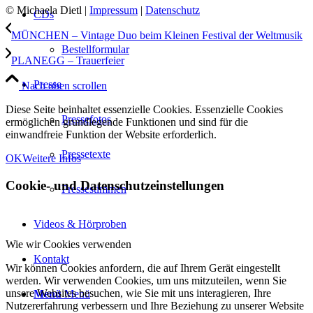
© Michaela Dietl |
Impressum
|
Datenschutz
CDs
MÜNCHEN – Vintage Duo beim Kleinen Festival der Weltmusik
Bestellformular
PLANEGG – Trauerfeier
Presse
Nach oben scrollen
Diese Seite beinhaltet essenzielle Cookies. Essenzielle Cookies
Pressefotos
ermöglichen grundlegende Funktionen und sind für die
einwandfreie Funktion der Website erforderlich.
Pressetexte
OK
Weitere Infos
Cookie- und Datenschutzeinstellungen
Pressestimmen
Videos & Hörproben
Wie wir Cookies verwenden
Kontakt
Wir können Cookies anfordern, die auf Ihrem Gerät eingestellt
werden. Wir verwenden Cookies, um uns mitzuteilen, wenn Sie
unsere Websites besuchen, wie Sie mit uns interagieren, Ihre
Menü
Menü
Nutzererfahrung verbessern und Ihre Beziehung zu unserer Website