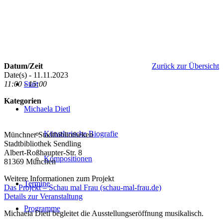
Datum/Zeit
Zurück zur Übersicht
Date(s) - 11.11.2023
11:00 - 15:00
Start
Kategorien
Michaela Dietl
Künstlerische Biografie
Münchner Stadtbibliotheken
Stadtbibliothek Sendling
Albert-Roßhaupter-Str. 8
Kompositionen
81369 München
Weitere Informationen zum Projekt
Termine
Das Projekt – Schau mal Frau (schau-mal-frau.de)
Details zur Veranstaltung
Programme
Michaela Dietl begleitet die Ausstellungseröffnung musikalisch.