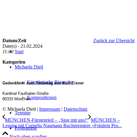
Datum/Zeit
Zurück zur Übersicht
Date(s) - 21.02.2024
11:00
Start
Kategorien
Michaela Dietl
Künstlerische Biografie
Gedenkfeier zum Todestag von Kurt Eisner
Kardinal Faulhaber-Straße
Kompositionen
80333 München
© Michaela Dietl |
Impressum
|
Datenschutz
Termine
MÜNCHEN-Fürstenried – „Sing mit uns!“
MÜNCHEN –
Lesung mit Cornelia Naumann Buchpremiere »Fräulein Pro...
Programme
Nach oben scrollen