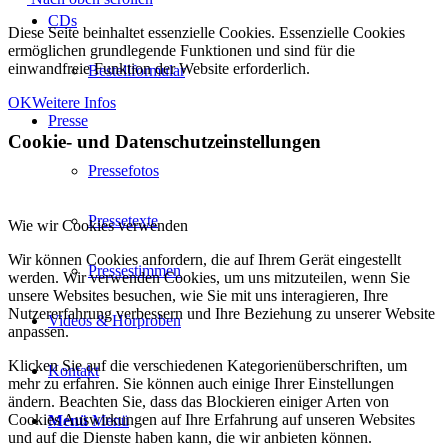
CDs
Diese Seite beinhaltet essenzielle Cookies. Essenzielle Cookies
ermöglichen grundlegende Funktionen und sind für die
einwandfreie Funktion der Website erforderlich.
Bestellformular
OK
Weitere Infos
Presse
Cookie- und Datenschutzeinstellungen
Pressefotos
Pressetexte
Wie wir Cookies verwenden
Wir können Cookies anfordern, die auf Ihrem Gerät eingestellt
Pressestimmen
werden. Wir verwenden Cookies, um uns mitzuteilen, wenn Sie
unsere Websites besuchen, wie Sie mit uns interagieren, Ihre
Nutzererfahrung verbessern und Ihre Beziehung zu unserer Website
Videos & Hörproben
anpassen.
Klicken Sie auf die verschiedenen Kategorienüberschriften, um
Kontakt
mehr zu erfahren. Sie können auch einige Ihrer Einstellungen
ändern. Beachten Sie, dass das Blockieren einiger Arten von
Cookies Auswirkungen auf Ihre Erfahrung auf unseren Websites
Menü
Menü
und auf die Dienste haben kann, die wir anbieten können.