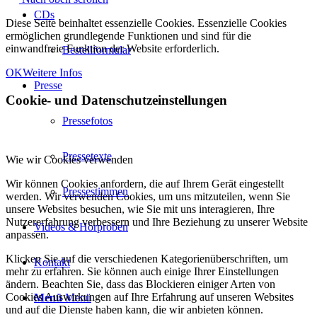
CDs
Diese Seite beinhaltet essenzielle Cookies. Essenzielle Cookies
ermöglichen grundlegende Funktionen und sind für die
einwandfreie Funktion der Website erforderlich.
Bestellformular
OK
Weitere Infos
Presse
Cookie- und Datenschutzeinstellungen
Pressefotos
Pressetexte
Wie wir Cookies verwenden
Wir können Cookies anfordern, die auf Ihrem Gerät eingestellt
Pressestimmen
werden. Wir verwenden Cookies, um uns mitzuteilen, wenn Sie
unsere Websites besuchen, wie Sie mit uns interagieren, Ihre
Nutzererfahrung verbessern und Ihre Beziehung zu unserer Website
Videos & Hörproben
anpassen.
Klicken Sie auf die verschiedenen Kategorienüberschriften, um
Kontakt
mehr zu erfahren. Sie können auch einige Ihrer Einstellungen
ändern. Beachten Sie, dass das Blockieren einiger Arten von
Cookies Auswirkungen auf Ihre Erfahrung auf unseren Websites
Menü
Menü
und auf die Dienste haben kann, die wir anbieten können.