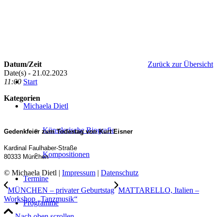
Datum/Zeit
Zurück zur Übersicht
Date(s) - 21.02.2023
11:00
Start
Kategorien
Michaela Dietl
Künstlerische Biografie
Gedenkfeier zum Todestag von Kurt Eisner
Kardinal Faulhaber-Straße
Kompositionen
80333 München
© Michaela Dietl |
Impressum
|
Datenschutz
Termine
MÜNCHEN – privater Geburtstag
MATTARELLO, Italien –
Workshop „Tanzmusik“
Programme
Nach oben scrollen