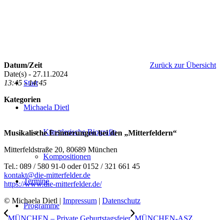
Datum/Zeit
Zurück zur Übersicht
Date(s) - 27.11.2024
13:45 - 14:45
Start
Kategorien
Michaela Dietl
Künstlerische Biografie
Musikalische Erinnerungen bei den „Mitterfeldern“
Mitterfeldstraße 20, 80689 München
Kompositionen
Tel.: 089 / 580 91-0 oder 0152 / 321 661 45
kontakt@die-mitterfelder.de
Termine
https://www.die-mitterfelder.de/
© Michaela Dietl |
Impressum
|
Datenschutz
Programme
MÜNCHEN – Private Geburtstagsfeier
MÜNCHEN-ASZ