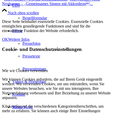
Neuhausen – „Gemeinsames Singen mit Akkordeon...
CDs
Nach oben scrollen
Bestellformular
Diese Seite beinhaltet essenzielle Cookies. Essenzielle Cookies
ermöglichen grundlegende Funktionen und sind für die
einwandfreie Funktion der Website erforderlich.
Presse
OK
Weitere Infos
Pressefotos
Cookie- und Datenschutzeinstellungen
Pressetexte
Pressestimmen
Wie wir Cookies verwenden
Wir können Cookies anfordern, die auf Ihrem Gerät eingestellt
Videos & Hörproben
werden. Wir verwenden Cookies, um uns mitzuteilen, wenn Sie
unsere Websites besuchen, wie Sie mit uns interagieren, Ihre
Nutzererfahrung verbessern und Ihre Beziehung zu unserer Website
Kontakt
anpassen.
Klicken Sie auf die verschiedenen Kategorienüberschriften, um
Menü
Menü
mehr zu erfahren. Sie können auch einige Ihrer Einstellungen