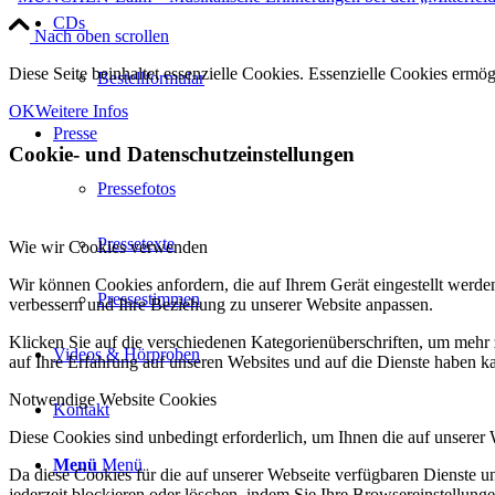
CDs
Nach oben scrollen
Diese Seite beinhaltet essenzielle Cookies. Essenzielle Cookies ermö
Bestellformular
OK
Weitere Infos
Presse
Cookie- und Datenschutzeinstellungen
Pressefotos
Pressetexte
Wie wir Cookies verwenden
Wir können Cookies anfordern, die auf Ihrem Gerät eingestellt werde
Pressestimmen
verbessern und Ihre Beziehung zu unserer Website anpassen.
Klicken Sie auf die verschiedenen Kategorienüberschriften, um mehr 
Videos & Hörproben
auf Ihre Erfahrung auf unseren Websites und auf die Dienste haben k
Notwendige Website Cookies
Kontakt
Diese Cookies sind unbedingt erforderlich, um Ihnen die auf unserer
Menü
Menü
Da diese Cookies für die auf unserer Webseite verfügbaren Dienste 
jederzeit blockieren oder löschen, indem Sie Ihre Browsereinstellung