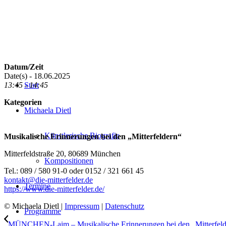
Datum/Zeit
Date(s) - 18.06.2025
13:45 - 14:45
Start
Kategorien
Michaela Dietl
Künstlerische Biografie
Musikalische Erinnerungen bei den „Mitterfeldern“
Mitterfeldstraße 20, 80689 München
Kompositionen
Tel.: 089 / 580 91-0 oder 0152 / 321 661 45
kontakt@die-mitterfelder.de
Termine
https://www.die-mitterfelder.de/
© Michaela Dietl |
Impressum
|
Datenschutz
Programme
MÜNCHEN-Laim – Musikalische Erinnerungen bei den „Mitterfelde