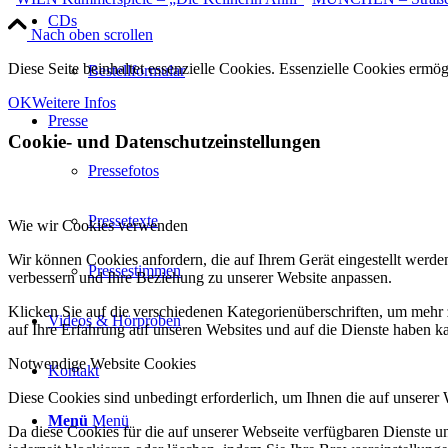
CDs
Nach oben scrollen
Diese Seite beinhaltet essenzielle Cookies. Essenzielle Cookies ermö
Bestellformular
OK
Weitere Infos
Presse
Cookie- und Datenschutzeinstellungen
Pressefotos
Pressetexte
Wie wir Cookies verwenden
Wir können Cookies anfordern, die auf Ihrem Gerät eingestellt werde
Pressestimmen
verbessern und Ihre Beziehung zu unserer Website anpassen.
Klicken Sie auf die verschiedenen Kategorienüberschriften, um mehr 
Videos & Hörproben
auf Ihre Erfahrung auf unseren Websites und auf die Dienste haben k
Notwendige Website Cookies
Kontakt
Diese Cookies sind unbedingt erforderlich, um Ihnen die auf unserer
Menü
Menü
Da diese Cookies für die auf unserer Webseite verfügbaren Dienste 