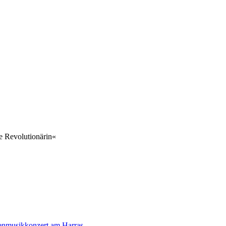
e Revolutionärin«
musikkonzert am Harras