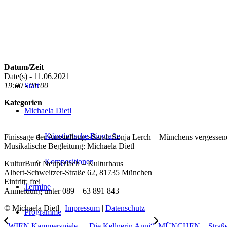
Datum/Zeit
Date(s) - 11.06.2021
19:00 - 21:00
Start
Kategorien
Michaela Dietl
Künstlerische Biografie
Finissage der Ausstellung »Sarah Sonja Lerch – Münchens vergessen
Musikalische Begleitung: Michaela Dietl
Kompositionen
KulturBunt Neuperlach – Kulturhaus
Albert-Schweitzer-Straße 62, 81735 München
Eintritt: frei
Termine
Anmeldung unter 089 – 63 891 843
© Michaela Dietl |
Impressum
|
Datenschutz
Programme
WIEN Kammerspiele – „Die Kellnerin Anni“
MÜNCHEN – Straßen