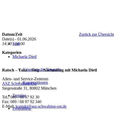
Datum/Zeit
Zurück zur Übersicht
Date(s) - 01.06.2026
14:30 - 16:00
Start
Kategorien
Michaela Dietl
Künstlerische Biografie
Ratsch – Tanz – Sing – Nachmittag mit Michaela Dietl
Alten- und Service-Zentrum
Kompositionen
ASZ Schwabing-Ost
Siegesstraße 31, 80802 München
Termine
Tel.: 089 / 68 97 92 30
Fax: 089 / 68 97 92 340
E-Mail:
kontakt@asz-schwabing-ost.de
Programme