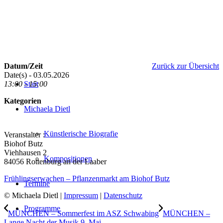
Datum/Zeit
Zurück zur Übersicht
Date(s) - 03.05.2026
13:00 - 15:00
Start
Kategorien
Michaela Dietl
Künstlerische Biografie
Veranstalter :
Biohof Butz
Viehhausen 2
Kompositionen
84056 Rottenburg an der Laaber
Frühlingserwachen – Pflanzenmarkt am Biohof Butz
Termine
© Michaela Dietl |
Impressum
|
Datenschutz
Programme
MÜNCHEN – Sommerfest im ASZ Schwabing
MÜNCHEN –
Lange Nacht der Musik 9. Mai