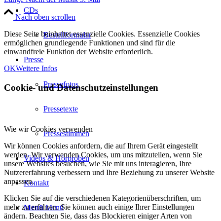
CDs
Nach oben scrollen
Diese Seite beinhaltet essenzielle Cookies. Essenzielle Cookies
Bestellformular
ermöglichen grundlegende Funktionen und sind für die
einwandfreie Funktion der Website erforderlich.
Presse
OK
Weitere Infos
Pressefotos
Cookie- und Datenschutzeinstellungen
Pressetexte
Wie wir Cookies verwenden
Pressestimmen
Wir können Cookies anfordern, die auf Ihrem Gerät eingestellt
werden. Wir verwenden Cookies, um uns mitzuteilen, wenn Sie
Videos & Hörproben
unsere Websites besuchen, wie Sie mit uns interagieren, Ihre
Nutzererfahrung verbessern und Ihre Beziehung zu unserer Website
anpassen.
Kontakt
Klicken Sie auf die verschiedenen Kategorienüberschriften, um
mehr zu erfahren. Sie können auch einige Ihrer Einstellungen
Menü
Menü
ändern. Beachten Sie, dass das Blockieren einiger Arten von